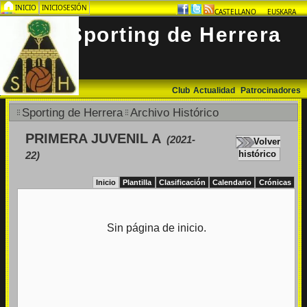
INICIO
INICIOSESIÓN
.
.
.
CASTELLANO
EUSKARA
Sporting de Herrera
Club
Actualidad
Patrocinadores
Sporting de Herrera
Archivo Histórico
PRIMERA JUVENIL A
(2021-
Volver
histórico
22)
Inicio
Plantilla
Clasificación
Calendario
Crónicas
Sin página de inicio.